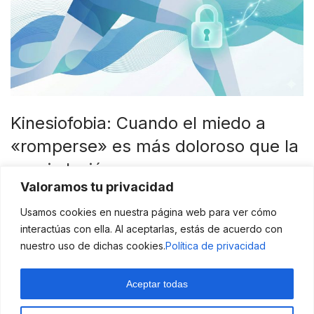
Kinesiofobia: Cuando el miedo a
«romperse» es más doloroso que la
propia lesión
Valoramos tu privacidad
febrero 7, 2026
Usamos cookies en nuestra página web para ver cómo
Tu resonancia dice que el ligamento está perfecto. Tu
interactúas con ella. Al aceptarlas, estás de acuerdo con
fisio te ha dado el alta. Tienes fuerza en el cuádriceps.
nuestro uso de dichas cookies.
Política de privacidad
Y, sin embargo, cuando intentas correr o saltar, te
bloqueas. Sientes un pinchazo fantasma o una voz
Aceptar todas
que te dice: «Cuidado, que te vas a romper otra vez».
No te estás volviendo loco. Esto tiene …