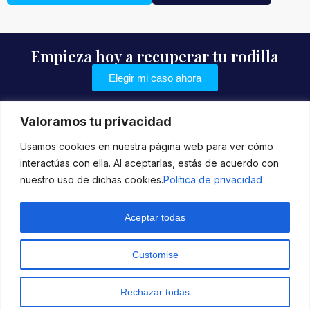
Empieza hoy a recuperar tu rodilla
Elegir mi caso ahora
Valoramos tu privacidad
Usamos cookies en nuestra página web para ver cómo
Inicio
interactúas con ella. Al aceptarlas, estás de acuerdo con
Blog
nuestro uso de dichas cookies.
Política de privacidad
Testimonios
Aceptar todas
Customise
Baumovment S.L ® 2026
Rechazar todas