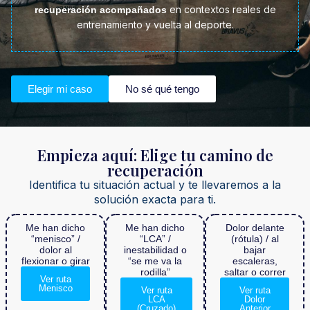
en contextos reales de
recuperación acompañados
entrenamiento y vuelta al deporte.
Elegir mi caso
No sé qué tengo
Empieza aquí: Elige tu camino de
recuperación
Identifica tu situación actual y te llevaremos a la
solución exacta para ti.
Me han dicho
Me han dicho
Dolor delante
“menisco” /
“LCA” /
(rótula) / al
dolor al
inestabilidad o
bajar
flexionar o girar
“se me va la
escaleras,
rodilla”
saltar o correr
Ver ruta
Menisco
Ver ruta
Ver ruta
LCA
Dolor
(Cruzado)
Anterior