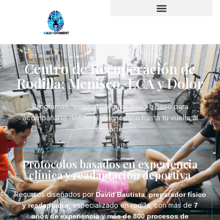
Centro de Recuperación de
Rodilla: Menisco, LCA y Dolor
Programas, webinars y guías paso a paso para
acompañarte desde el diagnóstico hasta tu vuelta al
deporte.
Protocolos basados en experiencia
clínica y readaptación deportiva
Recursos diseñados por
,
David Bautista
preparador físico
, especializado en rodilla, con más de
y readaptador
7
y
años de experiencia
más de 800 procesos de